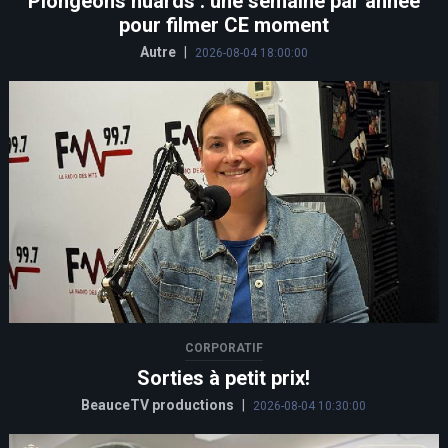
Plongeons huards : une semaine par année
pour filmer CE moment
Autre
|
2026-08-04 18:00:00
CORPORATIF
Sorties à petit prix!
BeauceTV productions
|
2026-08-04 10:30:00