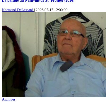
La parade du Nashville de St- Prosper (2016)
Normand DeLessard
|
2026-07-17 12:00:00
Archives