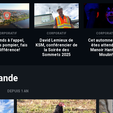
ORPORATIF
CORPORATIF
CORPORAT
ds à l'appel,
David Lemieux de
Cet automne
s pompier, fais
KSM, conférencier de
êtes attend
différence!
la Soirée des
Manoir Han
Sommets 2025
Moulin!
mande
DEPUIS 1 AN