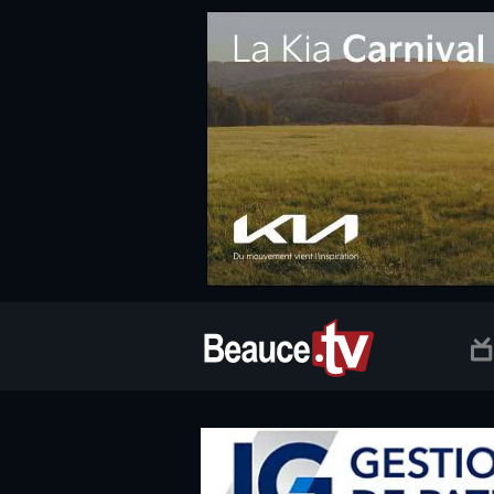
.social.info-web a, .social.clic a { white-space: nowrap; font-size:
Beauce TV