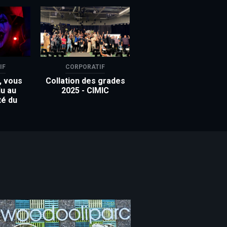
IF
CORPORATIF
, vous
Collation des grades
u au
2025 - CIMIC
té du