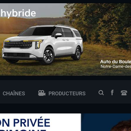
 0px; /* ajuste si tu veux plus petit ou plus grand */
FACEB
RECHERCH
CHAÎNES
PRODUCTEURS
N