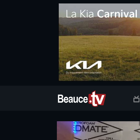
.social.info-web a, .social.clic a { white-space: nowrap; font-size:
Beauce TV