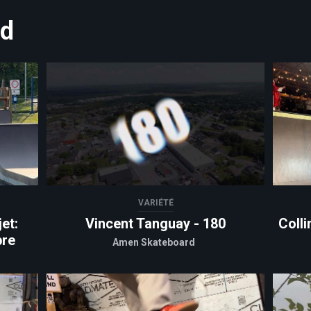
rd
VARIÉTÉ
et:
Vincent Tanguay - 180
Colli
bre
Amen Skateboard