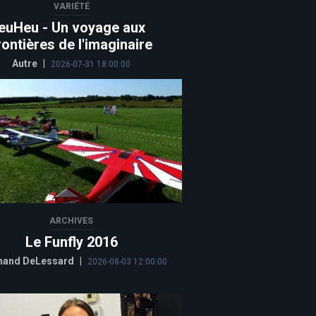
VARIÉTÉ
euHeu - Un voyage aux
rontières de l'imaginaire
Autre
|
2026-07-31 18:00:00
ARCHIVES
Le Funfly 2016
and DeLessard
|
2026-08-03 12:00:00