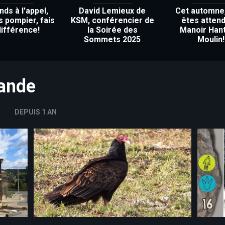
ds à l'appel,
David Lemieux de
Cet automne
s pompier, fais
KSM, conférencier de
êtes attend
différence!
la Soirée des
Manoir Han
Sommets 2025
Moulin!
mande
DEPUIS 1 AN