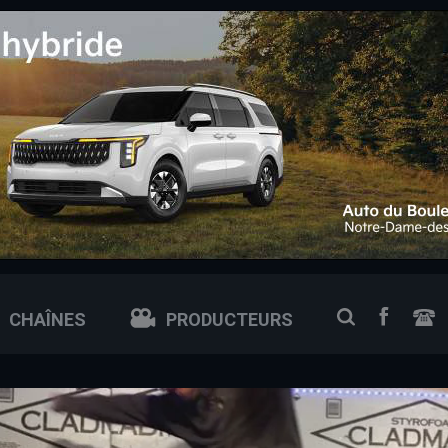
 0px; /* ajuste si tu veux plus petit ou plus grand */
FACEB
RECHERCH
CHAÎNES
PRODUCTEURS
N