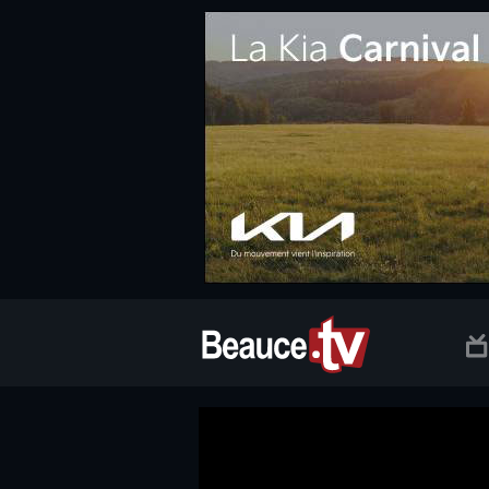
.social.info-web a, .social.clic a { white-space: nowrap; font-size:
Beauce TV