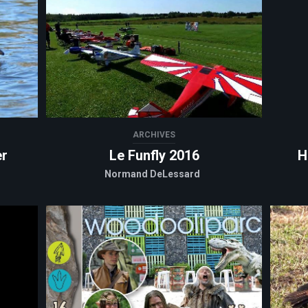
ARCHIVES
er
Le Funfly 2016
H
Normand DeLessard