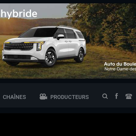
 0px; /* ajuste si tu veux plus petit ou plus grand */
FACEB
RECHERCH
CHAÎNES
PRODUCTEURS
N