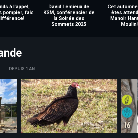
ds à l'appel,
David Lemieux de
Cet automne
s pompier, fais
KSM, conférencier de
êtes attend
différence!
la Soirée des
Manoir Han
Sommets 2025
Moulin!
mande
DEPUIS 1 AN