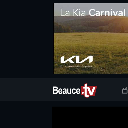
.social.info-web a, .social.clic a { white-space: nowrap; font-size:
Beauce TV