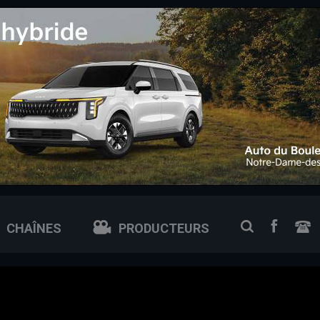
 0px; /* ajuste si tu veux plus petit ou plus grand */
FACEB
RECHERCH
CHAÎNES
PRODUCTEURS
N