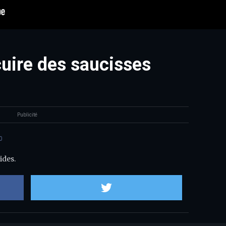
uire des saucisses
Publicité
0
ides.
Partager sur Facebook
Partager sur