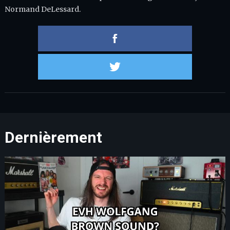
Normand DeLessard.
Partager 
Partager s
Dernièrement