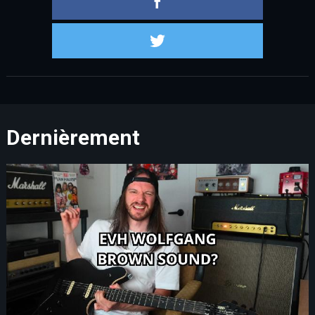
Partager s
Dernièrement