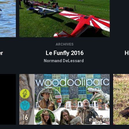
ARCHIVES
er
Le Funfly 2016
H
Normand DeLessard