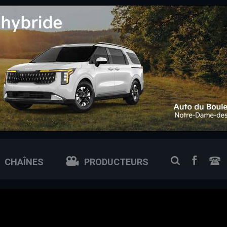
 0px; /* ajuste si tu veux plus petit ou plus grand */
FACEB
RECHERCH
CHAÎNES
PRODUCTEURS
N