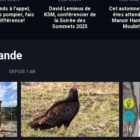
ds à l'appel,
David Lemieux de
Cet automne
s pompier, fais
KSM, conférencier de
êtes attend
différence!
la Soirée des
Manoir Han
Sommets 2025
Moulin!
mande
DEPUIS 1 AN