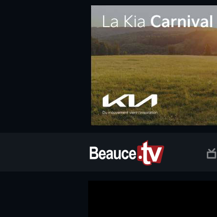
.social.info-web a, .social.clic a { white-space: nowrap; font-size:
Beauce TV