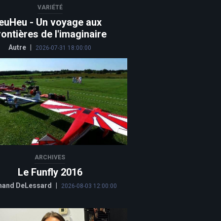
VARIÉTÉ
euHeu - Un voyage aux
rontières de l'imaginaire
Autre
|
2026-07-31 18:00:00
ARCHIVES
Le Funfly 2016
and DeLessard
|
2026-08-03 12:00:00