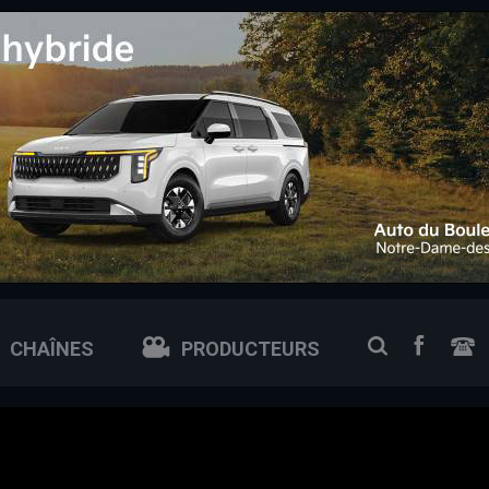
 0px; /* ajuste si tu veux plus petit ou plus grand */
FACEB
RECHERCH
CHAÎNES
PRODUCTEURS
N