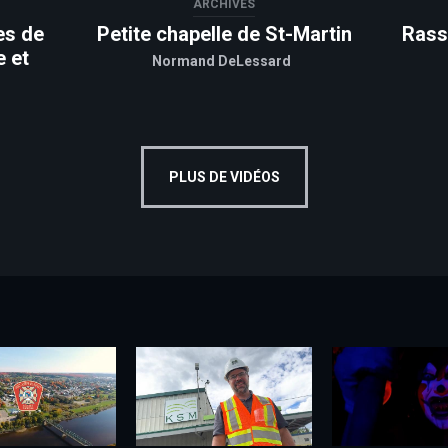
ARCHIVES
es de
Petite chapelle de St-Martin
Rass
e et
Normand DeLessard
PLUS DE VIDÉOS