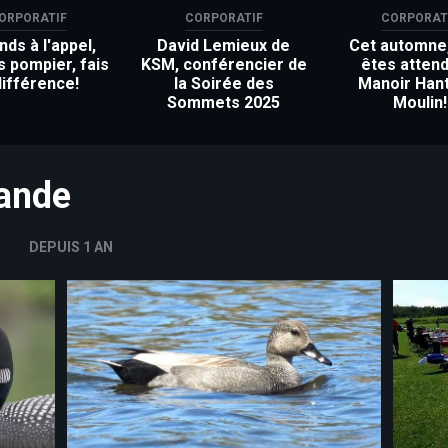
ORPORATIF
CORPORATIF
CORPORAT
ds à l'appel,
David Lemieux de
Cet automne
s pompier, fais
KSM, conférencier de
êtes attend
différence!
la Soirée des
Manoir Han
Sommets 2025
Moulin!
mande
DEPUIS 1 AN