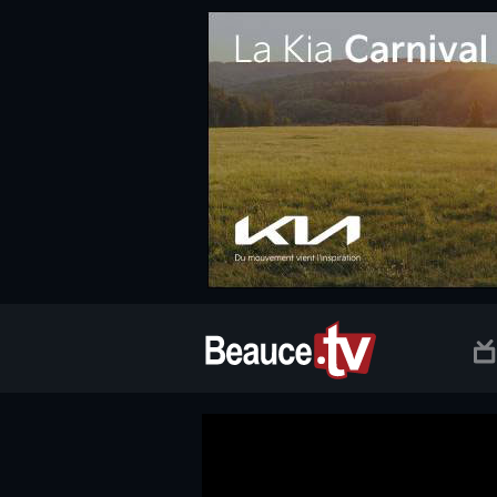
.social.info-web a, .social.clic a { white-space: nowrap; font-size:
Beauce TV