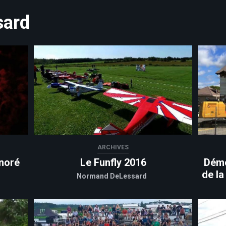
sard
ARCHIVES
noré
Le Funfly 2016
Démo
de la
Normand DeLessard